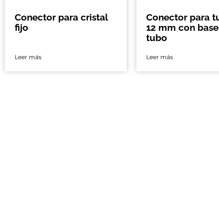
Conector para cristal
Conector para t
fijo
12 mm con base
tubo
Leer más
Leer más
Nos encontramo
Ciudad de México 
Calle España # 4
Nicolás Tolentino
Alcaldía Iztapala
CDMX, México.
Guadalajara