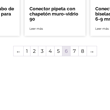
ubo de
Conector pipeta con
Conect
 para
chapetón muro-vidrio
bisela
90
6-9 
Leer más
Leer más
←
1
2
3
4
5
6
7
8
→
s en:
¡Queremos saber de ti!
​​
Ciudad de México
40 Col. San
(55) 5243-4809
.
(55) 5243-5405
pa. C. P.: 09850,
(55) 5232-4492
(55) 5539-6049
(55) 5539-6745
(55) 5674-2402