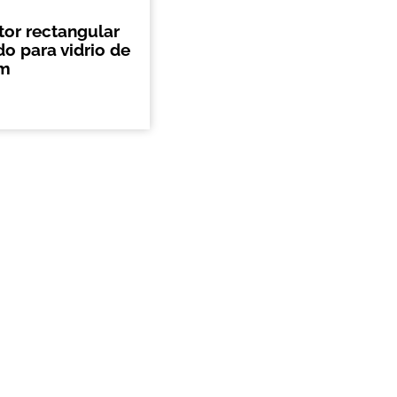
or rectangular
do para vidrio de
mm
info@agmherrajes.com
Email:
Guadalajara
333575-3243
333575-3244
333575-3245
333575-3246
Whatsapp: +52 1 55 3468-4062