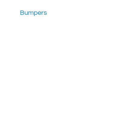
Bumpers
Nos encontramos
Ciudad de México 
Calle España # 4
Nicolás Tolentino
Alcaldía Iztapala
CDMX, México.
Guadalajara
Av. Acueducto #
del Cuatro Tlaqu