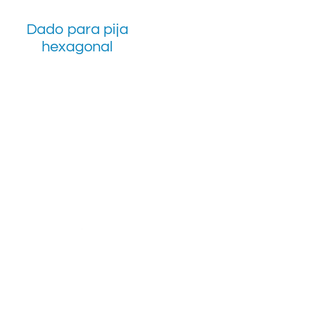
Dado para pija
hexagonal
Nos encontramos
Ciudad de México 
Calle España # 4
Nicolás Tolentino
Alcaldía Iztapala
CDMX, México.
Guadalajara