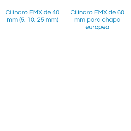
Cilindro FMX de 40
Cilindro FMX de 60
mm (5, 10, 25 mm)
mm para chapa
europea
Nos encontramos
Ciudad de México 
Calle España # 4
Nicolás Tolentino
Alcaldía Iztapala
CDMX, México.