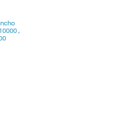
ancho
10000 ,
00
 en:
¡Queremos saber de ti!
​​
Ciudad de México
40 Col. San
(55) 5243-4809
.
(55) 5243-5405
pa. C. P.: 09850,
(55) 5232-4492