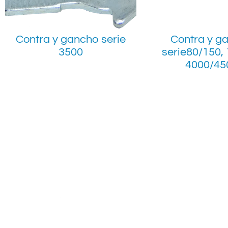
Contra y gancho serie
Contra y g
3500
serie80/150, 
4000/45
Nos encontramos
Ciudad de México 
Calle España # 4
Nicolás Tolentino
Alcaldía Iztapala