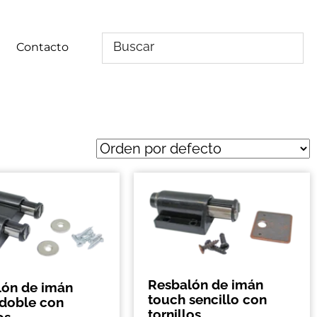
Contacto
Resbalón de imán
lón de imán
touch sencillo con
 doble con
tornillos
os