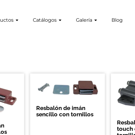
uctos
Catálogos
Galería
Blog
Resbalón de imán
sencillo con tornillos
Resba
án
touch
los
tornill