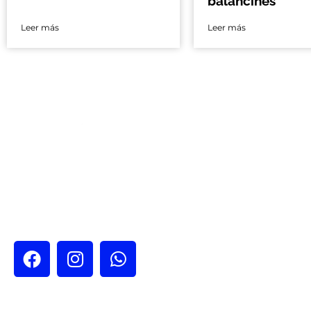
balancines
Leer más
Leer más
Nos encontramos
Ciudad de México 
Calle España # 4
Nicolás Tolentino
Alcaldía Iztapala
CDMX, México.
Guadalajara
Av. Acueducto #
del Cuatro Tlaqu
CP 45599