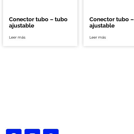
Conector tubo – tubo
Conector tubo –
ajustable
ajustable
Leer más
Leer más
Nos encontramo
Ciudad de México 
Calle España # 4
Nicolás Tolentino
Alcaldía Iztapala
CDMX, México.
Guadalajara
Av. Acueducto #
del Cuatro Tlaqu
CP 45599