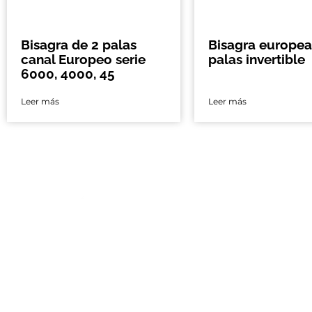
Bisagra de 2 palas
Bisagra europea
canal Europeo serie
palas invertible
6000, 4000, 45
Leer más
Leer más
Nos encontramos
Ciudad de México 
Calle España # 4
Nicolás Tolentino
Alcaldía Iztapala
CDMX, México.
Guadalajara
Av. Acueducto #
del Cuatro Tlaqu
CP 45599