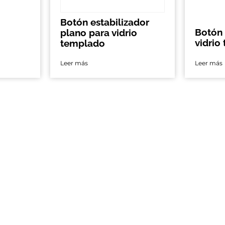
Botón estabilizador
Botón
plano para vidrio
vidrio
templado
Leer más
Leer más
s en:
¡Queremos saber de ti!
​​
Ciudad de México
40 Col. San
(55) 5243-4809
.
(55) 5243-5405
pa. C. P.: 09850,
(55) 5232-4492
(55) 5539-6049
(55) 5539-6745
(55) 5674-2402
(55) 5674-2468
 1705 Col. Lomas
epaque, Jalisco