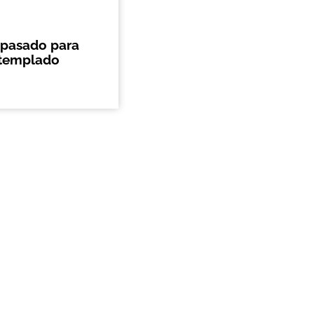
 pasado para
 templado
info@agmherrajes.com
Email:
Guadalajara
333575-3243
333575-3244
333575-3245
333575-3246
Whatsapp: +52 1 55 3468-4062