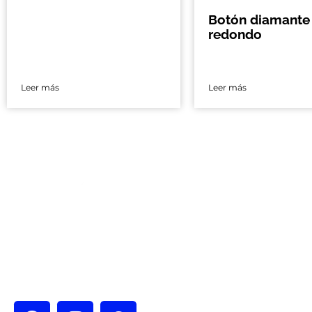
Botón diamante
redondo
Leer más
Leer más
Nos encontramo
Ciudad de México 
Calle España # 4
Nicolás Tolentino
Alcaldía Iztapala
CDMX, México.
Guadalajara
Av. Acueducto #
del Cuatro Tlaqu
CP 45599