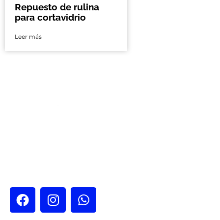
Repuesto de rulina
para cortavidrio
Leer más
Nos encontramo
Ciudad de México 
Calle España # 4
Nicolás Tolentino
Alcaldía Iztapala
CDMX, México.
Guadalajara
Av. Acueducto #
del Cuatro Tlaqu
CP 45599