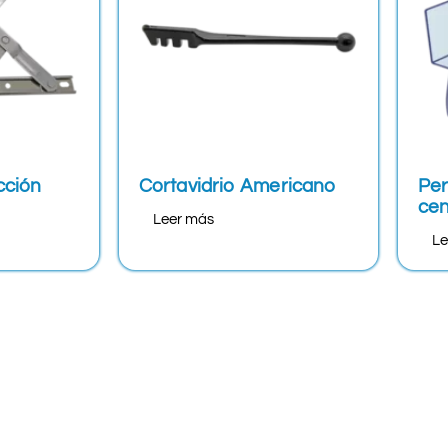
cción
Cortavidrio Americano
Per
cen
Leer más
Le