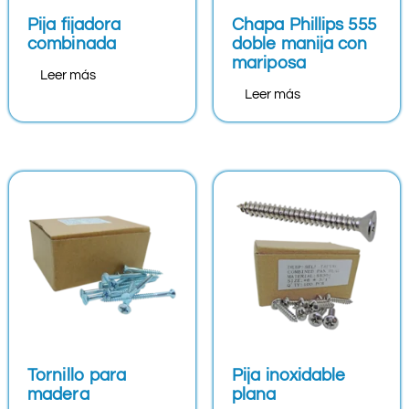
Pija fijadora
Chapa Phillips 555
combinada
doble manija con
mariposa
Leer más
Leer más
Tornillo para
Pija inoxidable
madera
plana