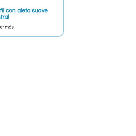
fil con aleta suave
tral
er más
info@agmherrajes.com
Email:
Guadalajara
333575-3243
333575-3244
333575-3245
333575-3246