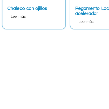
Chaleco con ojillos
Pegamento Loct
acelerador
Leer más
Leer más
Nos encontramos
Ciudad de México 
Calle España # 4
Nicolás Tolentino
Alcaldía Iztapala
CDMX, México.