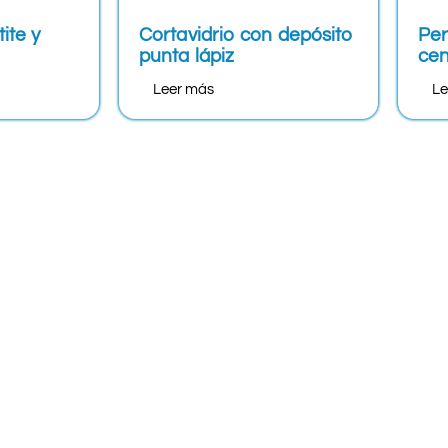
ite y
Cortavidrio con depósito
Per
punta lápiz
cen
Leer más
Le
 en:
¡Queremos saber de ti!
​​
Ciudad de México
40 Col. San
(55) 5243-4809
.
(55) 5243-5405
pa. C. P.: 09850,
(55) 5232-4492
(55) 5539-6049
(55) 5539-6745