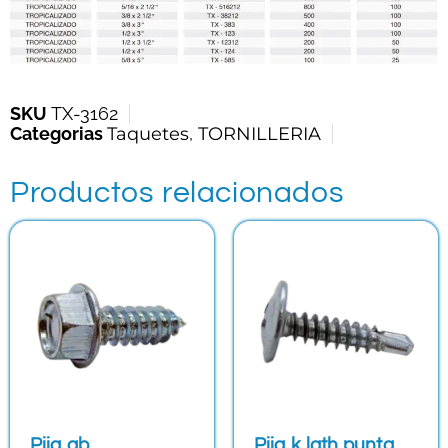
SKU
TX-3162
Categorias
Taquetes
,
TORNILLERIA
Productos relacionados
Pija ab
Pija k lath punta