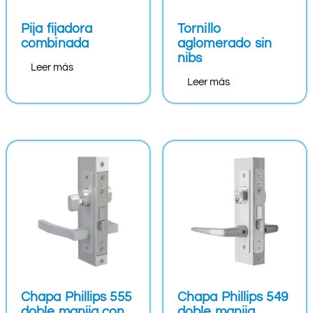
Pija fijadora
Tornillo
combinada
aglomerado sin
nibs
Leer más
Leer más
Chapa Phillips 555
Chapa Phillips 549
doble manija con
doble manija