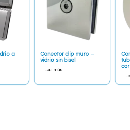
idrio a
Conector clip muro –
Con
vidrio sin bisel
tub
cor
Leer más
Le